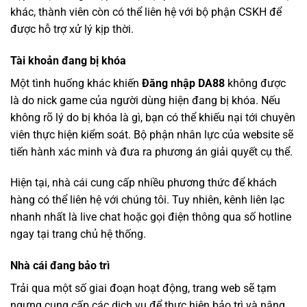
khác, thành viên còn có thể liên hệ với bộ phận CSKH để
được hỗ trợ xử lý kịp thời.
Tài khoản đang bị khóa
Một tình huống khác khiến
Đăng nhập DA88
không được
là do nick game của người dùng hiện đang bị khóa. Nếu
không rõ lý do bị khóa là gì, bạn có thể khiếu nại tới chuyên
viên thực hiện kiểm soát. Bộ phận nhân lực của website sẽ
tiến hành xác minh và đưa ra phương án giải quyết cụ thể.
Hiện tại, nhà cái cung cấp nhiều phương thức để khách
hàng có thể liên hệ với chúng tôi. Tuy nhiên, kênh liên lạc
nhanh nhất là live chat hoặc gọi điện thông qua số hotline
ngay tại trang chủ hệ thống.
Nhà cái đang bảo trì
Trải qua một số giai đoạn hoạt động, trang web sẽ tạm
ngưng cung cấp các dịch vụ để thực hiện bảo trì và nâng