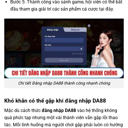
Bước 5: Thành công vào sảnh game, hội viên có thể bắt
đầu tham gia giải trí các sản phẩm cá cược tại đây.
Chi tiết Đăng nhập DA88 thành công nhanh chóng
Khó khăn có thể gặp khi đăng nhập DA88
Mặc dù cách thức
đăng nhập DA88
vào hệ thống không
quá phức tạp nhưng một vài thành viên vẫn gặp lỗi thao
tác. Mỗi tình huống mà người chơi gặp phải luôn có hướng