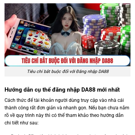
Tiêu chí bắt buộc đối với Đăng nhập DA88
Hướng dẫn cụ thể đăng nhập DA88 mới nhất
Cách thức để tài khoản người dùng truy cập vào nhà cái
thành công rất đơn giản và nhanh gọn. Nếu bạn chưa nắm
rõ về quy trình này thì có thể tham khảo theo hướng dẫn
chi tiết như sau: