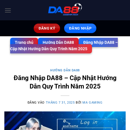
Bỏ
qua
nội
dung
ĐĂNG KÝ
ĐĂNG NHẬP
Trang chủ
Hướng Dẫn DA88
Đăng Nhập DA88 –
Cập Nhật Hướng Dẫn Quy Trình Năm 2025
HƯỚNG DẪN DA88
Đăng Nhập DA88 – Cập Nhật Hướng
Dẫn Quy Trình Năm 2025
ĐĂNG VÀO
THÁNG 7 31, 2025
BỞI
MA GAMING