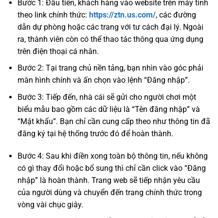
Bước 1: Đầu tiên, khách hàng vào website trên máy tính
theo link chính thức:
https://ztn.us.com/
, các đường
dẫn dự phòng hoặc các trang với tư cách đại lý. Ngoài
ra, thành viên còn có thể thao tác thông qua ứng dụng
trên điện thoại cá nhân.
Bước 2: Tại trang chủ nền tảng, bạn nhìn vào góc phải
màn hình chính và ấn chọn vào lệnh “Đăng nhập”.
Bước 3: Tiếp đến, nhà cái sẽ gửi cho người chơi một
biểu mẫu bao gồm các dữ liệu là “Tên đăng nhập” và
“Mật khẩu”. Bạn chỉ cần cung cấp theo như thông tin đã
đăng ký tại hệ thống trước đó để hoàn thành.
Bước 4: Sau khi điền xong toàn bộ thông tin, nếu không
có gì thay đổi hoặc bổ sung thì chỉ cần click vào “Đăng
nhập” là hoàn thành. Trang web sẽ tiếp nhận yêu cầu
của người dùng và chuyển đến trang chính thức trong
vòng vài chục giây.