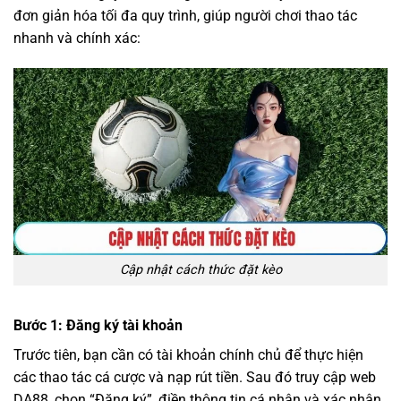
đơn giản hóa tối đa quy trình, giúp người chơi thao tác
nhanh và chính xác:
Cập nhật cách thức đặt kèo
Bước 1: Đăng ký tài khoản
Trước tiên, bạn cần có tài khoản chính chủ để thực hiện
các thao tác cá cược và nạp rút tiền. Sau đó truy cập web
DA88, chọn “Đăng ký”, điền thông tin cá nhân và xác nhận.