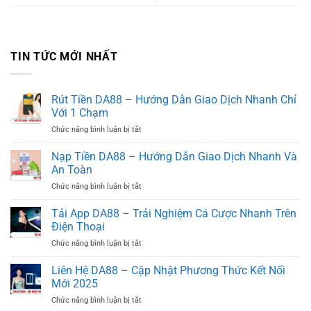
TIN TỨC MỚI NHẤT
Rút Tiền DA88 – Hướng Dẫn Giao Dịch Nhanh Chỉ
Với 1 Chạm
Chức năng bình luận bị tắt
ở
Rút
Tiền
Nạp Tiền DA88 – Hướng Dẫn Giao Dịch Nhanh Và
DA88
An Toàn
–
Chức năng bình luận bị tắt
ở
Hướng
Nạp
Dẫn
Tiền
Tải App DA88 – Trải Nghiệm Cá Cược Nhanh Trên
Giao
DA88
Dịch
Điện Thoại
–
Nhanh
Chức năng bình luận bị tắt
ở
Hướng
Chỉ
Tải
Dẫn
Với
App
Liên Hệ DA88 – Cập Nhật Phương Thức Kết Nối
Giao
1
DA88
Dịch
Mới 2025
Chạm
–
Nhanh
Chức năng bình luận bị tắt
ở
Trải
Và