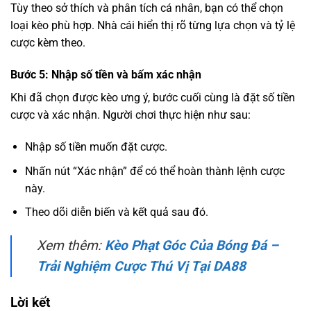
Tùy theo sở thích và phân tích cá nhân, bạn có thể chọn
loại kèo phù hợp. Nhà cái hiển thị rõ từng lựa chọn và tỷ lệ
cược kèm theo.
Bước 5: Nhập số tiền và bấm xác nhận
Khi đã chọn được kèo ưng ý, bước cuối cùng là đặt số tiền
cược và xác nhận. Người chơi thực hiện như sau:
Nhập số tiền muốn đặt cược.
Nhấn nút “Xác nhận” để có thể hoàn thành lệnh cược
này.
Theo dõi diễn biến và kết quả sau đó.
Xem thêm:
Kèo Phạt Góc Của Bóng Đá –
Trải Nghiệm Cược Thú Vị Tại DA88
Lời kết