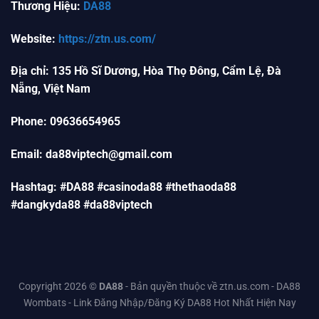
Thương Hiệu:
DA88
Website:
https://ztn.us.com/
Địa chỉ: 135 Hồ Sĩ Dương, Hòa Thọ Đông, Cẩm Lệ, Đà
Nẵng, Việt Nam
Phone: 09636654965
Email:
da88viptech@gmail.com
Hashtag: #DA88 #casinoda88 #thethaoda88
#dangkyda88 #da88viptech
Copyright 2026 ©
DA88
- Bản quyền thuộc về ztn.us.com - DA88
Wombats - Link Đăng Nhập/Đăng Ký DA88 Hot Nhất Hiện Nay